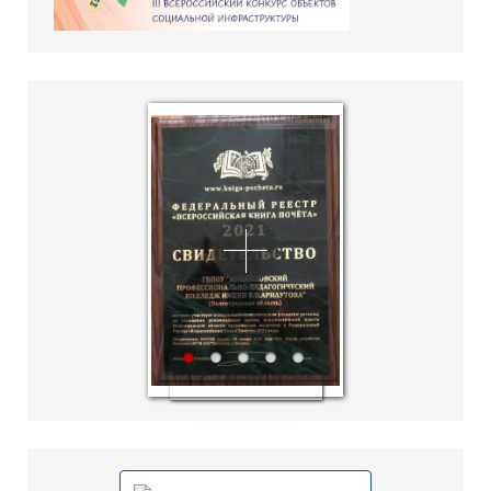
hislider.com
1
2
3
4
5