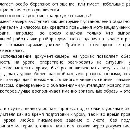
лагает особо бережное отношение, или имеет небольшие р
щие оптического увеличения.
ы основные достоинства документ-камеры?
нт-камера выступает как инструмент установления обратно
учителем и классом, как средство повышения мотивации ученик
ходит, например, во время анализа только что выпол
льной работы или разбора домашнего задания на экране в р
ни с комментариями учителя. Причем в этом процессе при
 весь класс.
ьзование документ-камеры на уроках позволяет обес
дность на уроке, оперативно реагировать на ситуации, у
ческие моменты урока, быстро анализировать результаты 
, делать уроки более разнообразными, разноплановыми, «ж
нт-камера дает возможность многое увидеть своими глазами
лассом, одновременно с объяснениями учителя.Для нового по
 которое лучше воспринимает именно зрительные образы – эт
ство существенно упрощает процесс подготовки к урокам и э
учителя как во время подготовки к уроку, так и во время про
о урока. Любое письменное задание с листа, без подг
очного материала, одним нажатием кнопки через документ-к