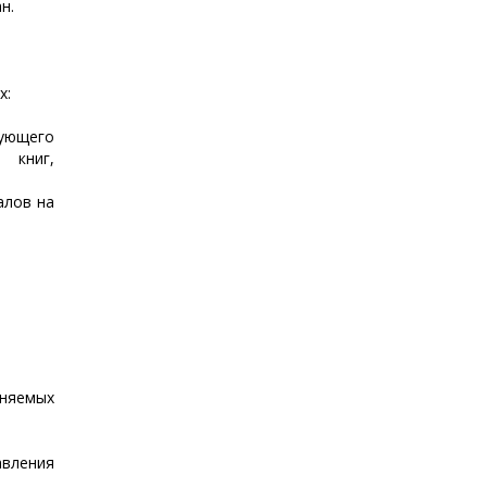
н.
х:
бующего
 книг,
алов на
лняемых
авления