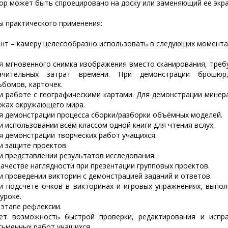
ор может быть спроецировано на доску или заменяющий ее экра
ы практического применения:
нт – камеру целесообразно использовать в следующих момента
я мгновенного снимка изображения вместо сканирования, тре
ачительных затрат времени. При демонстрации брошюр,
ьбомов, карточек.
и работе с географическими картами. Для демонстрации минер
оках окружающего мира.
я демонстрации процесса сборки/разборки объёмных моделей.
и использовании всем классом одной книги для чтения вслух.
я демонстрации творческих работ учащихся.
и защите проектов.
и представлении результатов исследования.
качестве наглядности при презентации групповых проектов.
и проведении викторин с демонстрацией заданий и ответов.
и подсчёте очков в викторинах и игровых упражнениях, выпо
 уроке.
 этапе рефлексии.
ет возможность быстрой проверки, редактирования и испр
сьменных работ учащихся.