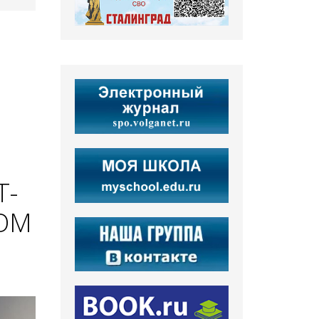
Т-
ОМ