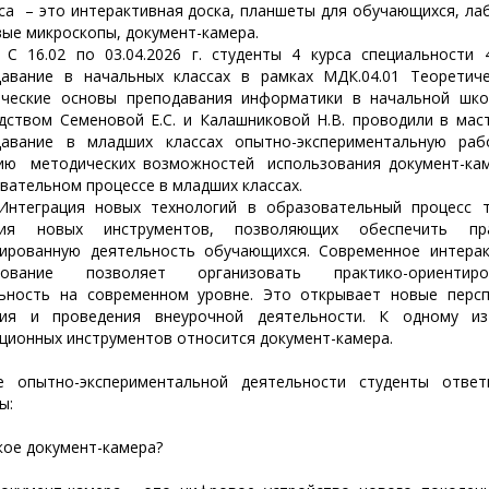
са – это интерактивная доска, планшеты для обучающихся, лаб
ые микроскопы, документ-камера.
02 по 03.04.2026 г. студенты 4 курса специальности 44
авание в начальных классах в рамках МДК.04.01 Теоретич
ические основы преподавания информатики в начальной шко
дством Семеновой Е.С. и Калашниковой Н.В. проводили в мас
давание в младших классах опытно-экспериментальную раб
нию методических возможностей использования документ-ка
вательном процессе в младших классах.
рация новых технологий в образовательный процесс т
ния новых инструментов, позволяющих обеспечить пра
ированную деятельность обучающихся. Современное интера
дование позволяет организовать практико-ориентиро
ьность на современном уровне. Это открывает новые перс
ния и проведения внеурочной деятельности. К одному из
ционных инструментов относится документ-камера.
е опытно-экспериментальной деятельности студенты ответ
ы:
кое документ-камера?