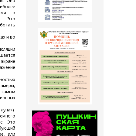
я. Оно
иболее
емя в
ы. Это
аботать
ах и во
сляции
щается
экране
ражение
ностью
камеры,
 самым
ионных
лупа»)
емного
е. Это
бующий
ре, или