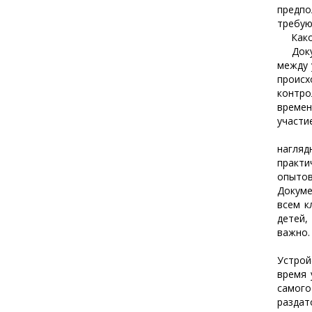
предпо
требую
Каков
Докуме
между 
проис
контро
време
участие
Испол
нагля
практи
опытов
Докуме
всем к
детей,
важно.
Устрой
время 
самог
раздат