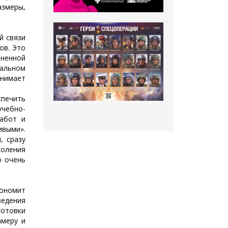
азмеры,
й связи
ов. Это
ненной
еальном
нимает
печить
чебно-
работ и
ивыми».
, сразу
коления
о очень
кономит
ведения
отовки
амеру и