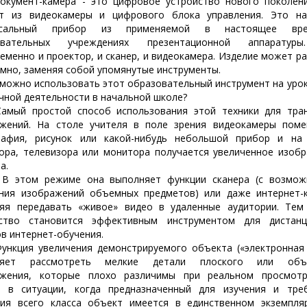
ент-камера - это цифровое устройство нового поколени
ит из видеокамеры и цифрового блока управления. Это на
ерсальный прибор из применяемой в настоящее вр
овательных учреждениях презентационной аппаратур
еменно и проектор, и сканер, и видеокамера. Изделие может р
мно, заменяя собой упомянутые инструменты.
жно использовать этот образовательный инструмент на урок
чной деятельности в начальной школе?
 простой способ использования этой техники для тран
ажений. На столе учителя в поле зрения видеокамеры поме
рафия, рисунок или какой-нибудь небольшой прибор и на 
ора, телевизора или монитора получается увеличенное изоб
а.
м режиме она выполняет функции сканера (с возмож
ния изображений объемных предметов) или даже интернет-
ляя передавать «живое» видео в удаленные аудитории. Тем
йство становится эффективным инструментом для дистанц
в интернет-обучения.
ия увеличения демонстрируемого объекта («электронная 
ляет рассмотреть мелкие детали плоского или объ
ажения, которые плохо различимы при реальном просмотр
о в ситуации, когда предназначенный для изучения и тре
ия всего класса объект имеется в единственном экземпля