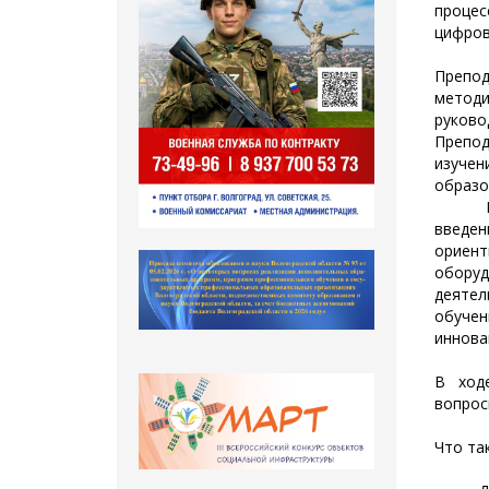
процес
цифров
С 16.
Препод
метод
руково
Препо
изуче
образо
Интег
введе
ориент
обору
деятел
обуче
иннова
В ход
вопрос
Что та