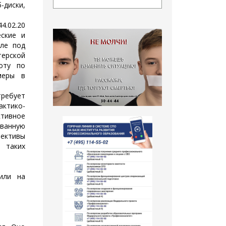
-диски,
.02.20
еские и
ле под
терской
оту по
меры в
ребует
ктико-
ктивное
ванную
пективы
 таких
или на