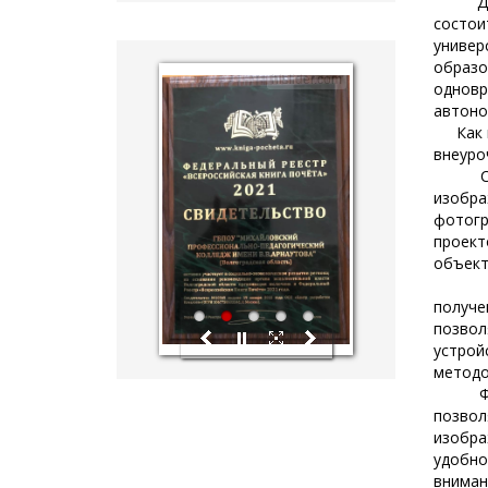
Докум
состо
унив
образ
hislider.com
одновр
автоно
Как мо
внеуро
Самый
изобр
фотог
проект
объект
В это
получе
1
2
3
4
5
позво
устро
методо
Функц
позво
изобр
удобн
вниман