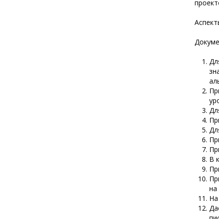
проект
Аспект
Докуме
Дл
зн
ал
Пр
ур
Дл
Пр
Дл
Пр
Пр
В 
Пр
Пр
на
На
Да
пи