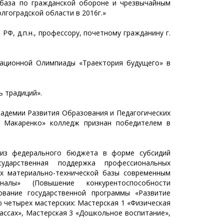
я база по гражданской обороне и чрезвычайным
лгоградской области в 2016г.»
Ф, д.п.н., профессору, почетному гражданину г.
ационной Олимпиады «Траектория будущего» в
ь традиций».
кадемии Развития Образования и Педагогических
. Макаренко» колледж признан победителем в
 из федерального бюджета в форме субсидий
дарственная поддержка профессиональных
их материально-технической базы современным
алы» (Повышение конкурентоспособности
ование государственной программы «Развитие
 четырех мастерских: Мастерская 1 «Физическая
лассах», Мастерская 3 «Дошкольное воспитание»,