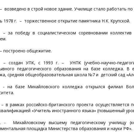
. – возведено в строй новое здание. Училище стало работать по
ь 1978 г. – торжественное открытие памятника Н.К. Крупской.
. – за победу в социалистическом соревновании коллекти
ем.
. – построено общежитие.
. – создан УПК, с 1993 г. – УНПК (учебно-научно-педагог
ывного педагогического образования на базе колледжа. В 
жа, средняя общеобразовательная школа №7 и детский сад «Ал
. - на базе Михайловского колледжа открылся филиал Волг
ситета.
. – в рамках российско-британского проекта осуществляется 
 квалификацией «Учитель иностранного языка» (повышенный уро
г. - Михайловскому высшему педагогическому училищу (к
иментальная площадка Министерства образования и науки РФ».