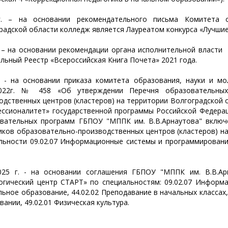
г. – на основании рекомендательного письма Комитета 
радской области колледж является Лауреатом конкурса «Лучшие
. – на основании рекомендации органа исполнительной власти
льный Реестр «Всероссийская Книга Почета» 2021 года.
. - на основании приказа комитета образования, науки и м
.2022г. № 458 «Об утверждении Перечня образовательных
одственных центров (кластеров) на территории Волгоградской о
ссионалитет» государственной программы Российской Федера
вательных программ ГБПОУ "МППК им. В.В.Арнаутова" включ
иков образовательно-производственных центров (кластеров) на
льности 09.02.07 Информационные системы и программировани
025 г. - на основании соглашения ГБПОУ "МППК им. В.В.Ар
огический центр СТАРТ» по специальностям: 09.02.07 Информа
ьное образование, 44.02.02 Преподавание в начальных классах,
вании, 49.02.01 Физическая культура.