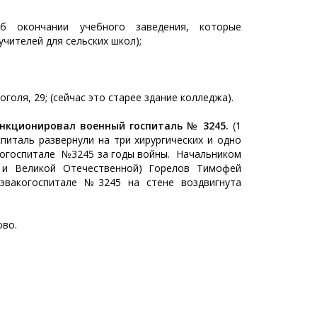
б окончании учебного заведения, которые
чителей для сельских школ);
оголя, 29; (сейчас это старее здание колледжа).
ункционировал военный госпиталь № 3245.
(1
питаль развернули на три хирургических и одно
акогоспитале №3245 за годы войны. Начальником
й и Великой Отечественной) Горелов Тимофей
 эвакогоспитале №3245 на стене воздвигнута
ово.