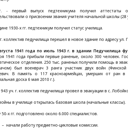
г. - первый выпуск педтехникума получил аттестаты о
ельствовали о присвоении звания учителя начальной школы (28 у
дине 1930-х гг. педтехникум получил статус училища.
 г. коллектив педучилища перешел в новое здание по адресу ул. Г
вгуста 1941 года по июль 1943 г. в здании Педучилища ф
ря 1941 года прибыли первые раненые, около 300 человек. Гос
втическое отделения. 250 тыс. раненых получили помощь в эв
рачом­) был военврач 3 ранга участник двух войн (Финско
иевич. В память о 117 красноармейцах, умерших от ран в
альная доска 6 мая 2010 г.).
1943 уч. г. коллектив педучилища провел в эвакуации в с. Лобойк
войны в училище открылась базовая школа (начальные классы).
у 50-х гг. подготовлено около 6.000 специалистов.
г. – начали работу предметно-цикловые комиссии.