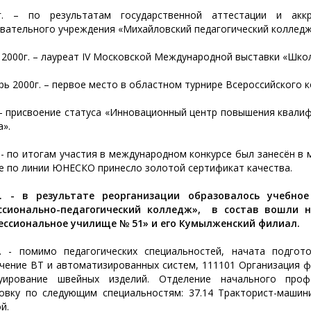
г. – по результатам государственной аттестации и аккр
вательного учреждения «Михайловский педагогический коллед
 2000г. – лауреат IV Московской Международной выставки «Школ
рь 2000г. – первое место в областном турнире Всероссийского к
 – присвоение статуса «Инновационный центр повышения квали
а».
. - по итогам участия в международном конкурсе был занесён 
е по линии ЮНЕСКО принесло золотой сертификат качества.
г. - в результате реорганизации образовалось учебно
ссионально-педагогический колледж», в состав вошли 
ессиональное училище № 51» и его Кумылженский филиал.
. - помимо педагогических специальностей, начата подгот
чение ВТ и автоматизированных систем, 111101 Организация ф
руирование швейных изделий. Отделение начального проф
овку по следующим специальностям: 37.14 Тракторист-машини
й.