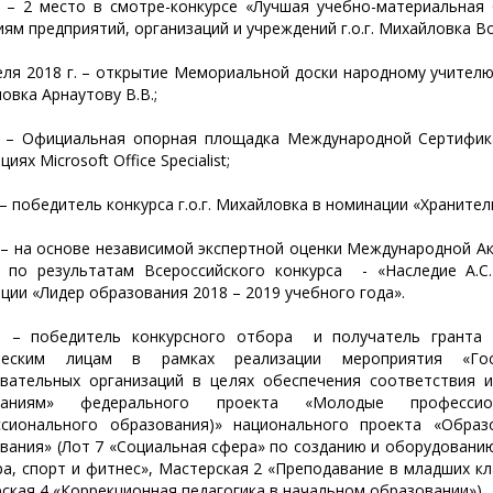
. – 2 место в смотре-конкурсе «Лучшая учебно-материальна
иям предприятий, организаций и учреждений г.о.г. Михайловка Во
еля 2018 г. – открытие Мемориальной доски народному учителю Р
овка Арнаутову В.В.;
. – Официальная опорная площадка Международной Сертифик
иях Microsoft Office Specialist;
. – победитель конкурса г.о.г. Михайловка в номинации «Хранител
. – на основе независимой экспертной оценки Международной А
 по результатам Всероссийского конкурса - «Наследие А.С
ции «Лидер образования 2018 – 2019 учебного года».
г. – победитель конкурсного отбора и получатель гранта
ческим лицам в рамках реализации мероприятия «Госу
вательных организаций в целях обеспечения соответствия 
ваниям» федерального проекта «Молодые профессион
сионального образования)» национального проекта «Образ
вания» (Лот 7 «Социальная сфера» по созданию и оборудованию
ра, спорт и фитнес», Мастерская 2 «Преподавание в младших к
ская 4 «Коррекционная педагогика в начальном образовании»).