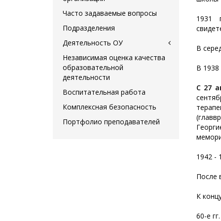
Часто задаваемые вопросы
1931 
Подразделения
свидет
Деятельность ОУ
В сере
Независимая оценка качества
образовательной
В 1938
деятельности
С 27 а
Воспитательная работа
сентяб
Комплексная безопасность
терапе
(главв
Портфолио преподавателей
Георг
мемори
1942 - 
После 
К конц
60-е г