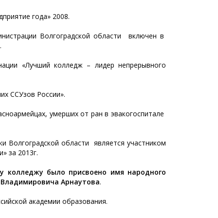
дприятие года» 2008.
инистрации Волгоградской области включен в
.
нации «Лучший колледж – лидер непрерывного
ших ССУзов России».
расноармейцах, умерших от ран в эвакогоспитале
уки Волгоградской области является участником
» за 2013г.
му колледжу было присвоено имя народного
а Владимировича Арнаутова
.
ссийской академии образования.