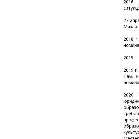
2016 г
ситуац
27 апр
Михайл
2018 г
номинац
2019 г
2019 г
Наук и
номина
2020 
юриди
образо
требо
профес
образо
культу
Мастер